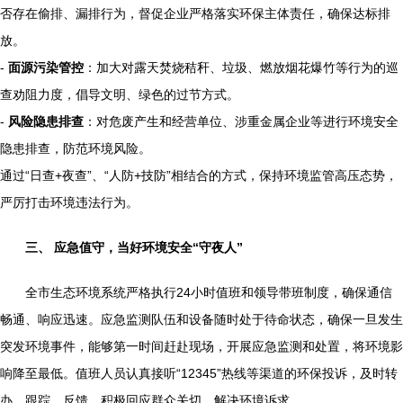
否存在偷排、漏排行为，督促企业严格落实环保主体责任，确保达标排
放。
-
面源污染管控
：加大对露天焚烧秸秆、垃圾、燃放烟花爆竹等行为的巡
查劝阻力度，倡导文明、绿色的过节方式。
-
风险隐患排查
：对危废产生和经营单位、涉重金属企业等进行环境安全
隐患排查，防范环境风险。
通过“日查+夜查”、“人防+技防”相结合的方式，保持环境监管高压态势，
严厉打击环境违法行为。
三、 应急值守，当好环境安全“守夜人”
全市生态环境系统严格执行24小时值班和领导带班制度，确保通信
畅通、响应迅速。应急监测队伍和设备随时处于待命状态，确保一旦发生
突发环境事件，能够第一时间赶赴现场，开展应急监测和处置，将环境影
响降至最低。值班人员认真接听“12345”热线等渠道的环保投诉，及时转
办、跟踪、反馈，积极回应群众关切，解决环境诉求。