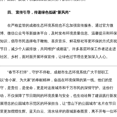
四、 宣传引导，传递绿色低碳“新风尚”
在严格监管的成都生态环境系统也不忘加强宣传服务。通过官方微
博、微信公众号等新媒体平台，及时发布环境质量信息、温馨提示和环保
知识，倡导市民选择电子鞭炮、喜庆音乐、鲜花祭祀等更环保的方式庆祝
节日，减少个人碳排放，共同维护“成都蓝”。许多基层环保工作者还走进
社区、乡村，面对面开展环保宣传，让绿色过节理念更加深入人心。
“春节不打烊”，守护不停歇。成都市生态环境系统广大干部职工
以“舍小家、为大家”的奉献精神，奋战在环境保障的第一线。他们的坚
守，是责任，是使命，更是对这座城市和千万市民的深情守护。这份行
动，不仅保障了节日期间的环境质量与安全，也生动诠释了建设践行新发
展理念的公园城市示范区的环保担当，让“雪山下的公园城市”名片在节日
里更加熠熠生辉。蓝天白云、清水绿岸的蓉城新春图景，离不开每一位环