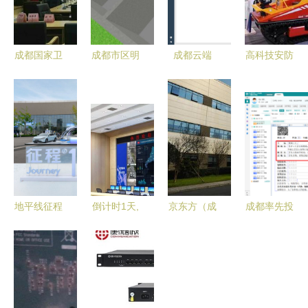
成都国家卫
成都市区明
成都云端
高科技安防
计委疾控中
装采暖系统
ERP管理系
装备亮相四
心会议系统
设计解读
统 赋能企
川成都系
深度解析
业数字化转
统，助力城
型的新引擎
市安全升级
地平线征程
倒计时1天,
京东方（成
成都率先投
芯片量产突
目光聚集成
都）智慧系
用西南地区
破千万 科
都道路交通
统创新中心
首个AI门诊
技心跳中睿
博览会(附
落户高新
预问诊系
智前行——
参展攻略)
区，助力成
统，智慧医